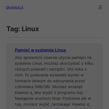
Przejdź
Skotnicki.it
do
treści
Tag:
Linux
Pamięć w systemie Linux
Aby sprawdzić obecne użycie pamięci na
systemie Linux, możesz skorzystać z kilku
różnych poleceń i narzędzi. Oto kilka z
nich: To polecenie wyświetli wyniki w
formacie łatwym do odczytania przez
człowieka (MB/GB). Możesz wcisnąć
klawisz q, aby wyjść z programu top.
Następnie uruchom htop: Podobnie jak w
top, możesz wyjść, naciskając klawisz q.