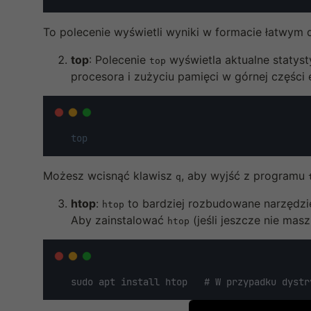
To polecenie wyświetli wyniki w formacie łatwym 
top
: Polecenie
wyświetla aktualne statyst
top
procesora i zużyciu pamięci w górnej części
top
Możesz wcisnąć klawisz
, aby wyjść z programu
q
htop
:
to bardziej rozbudowane narzędz
htop
Aby zainstalować
(jeśli jeszcze nie mas
htop
   sudo apt install htop   # W przypadku dystr