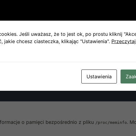
ookies. Jeśli uważasz, że to jest ok, po prostu kliknij "Akc
 jakie chcesz ciasteczka, klikając "Ustawienia".
Przeczytaj
wisz
.
q
owanie różnych statystyk systemowych, w tym użycia pam
k co sekundę.
Ustawienia
Zaak
formacje o pamięci bezpośrednio z pliku
. Mo
/proc/meminfo