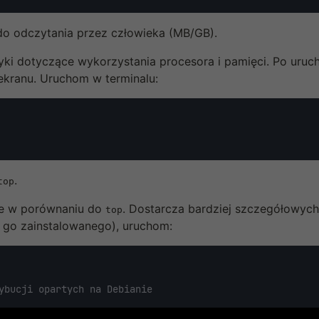
do odczytania przez człowieka (MB/GB).
yki dotyczące wykorzystania procesora i pamięci. Po uruch
 ekranu. Uruchom w terminalu:
.
top
ie w porównaniu do
. Dostarcza bardziej szczegółowych
top
z go zainstalowanego), uruchom:
ybucji opartych na Debianie