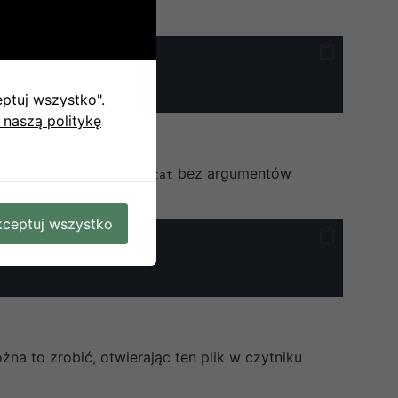
eptuj wszystko".
 naszą politykę
ięci. Uruchomienie
bez argumentów
vmstat
ceptuj wszystko
żna to zrobić, otwierając ten plik w czytniku