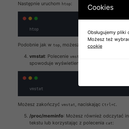
Następnie uruchom
:
htop
Cookies
   htop
Obsługujemy pliki c
Możesz też wybrać,
Podobnie jak w
, możesz wyjść, naciskając kla
top
cookie
vmstat
: Polecenie
pozwala na monitor
vmstat
spowoduje wyświetlenie aktualnych statysty
   vmstat
Możesz zakończyć
, naciskając
.
vmstat
Ctrl+C
/proc/meminfo
: Możesz również odczytać in
tekstu lub korzystając z polecenia
:
cat