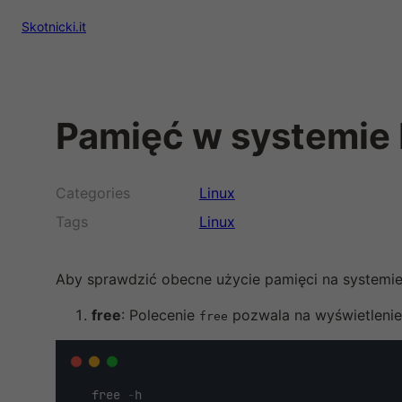
Skotnicki.it
Pamięć w systemie 
Linux
Linux
Aby sprawdzić obecne użycie pamięci na systemie L
free
: Polecenie
pozwala na wyświetlenie 
free
   free 
-
h