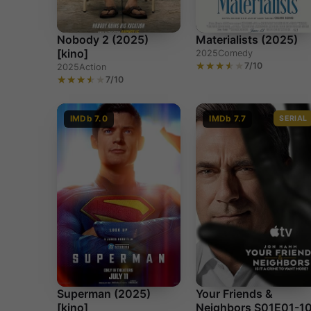
Nobody 2 (2025)
Materialists (2025)
[kino]
2025
Comedy
7/10
2025
Action
7/10
IMDb 7.0
IMDb 7.7
SERIAL
Superman (2025)
Your Friends &
[kino]
Neighbors S01E01-1