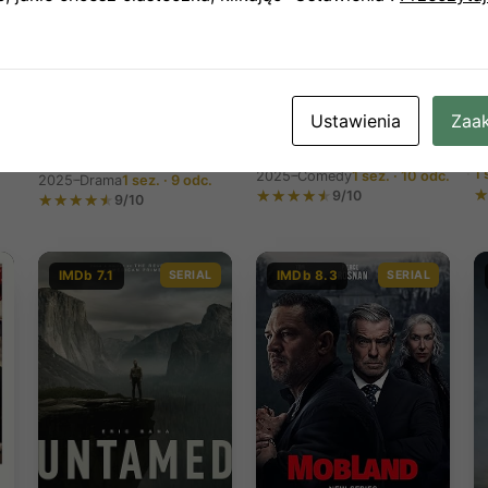
K
H
Ustawienia
Zaak
(
The Studio S01E01-10
Chief of War S01E01-
(2025)
2
09 (2025)
1 
2025–
Comedy
1 sez. · 10 odc.
2025–
Drama
1 sez. · 9 odc.
9/10
9/10
IMDb 7.1
SERIAL
IMDb 8.3
SERIAL