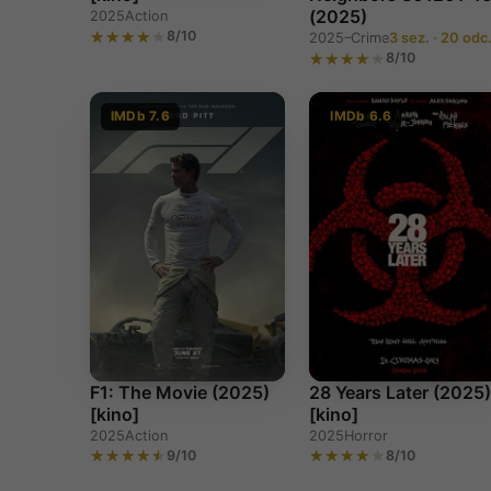
(2025)
2025
Action
8/10
2025–
Crime
3 sez. · 20 odc
8/10
IMDb 7.6
IMDb 6.6
F1: The Movie (2025)
28 Years Later (2025
[kino]
[kino]
2025
Action
2025
Horror
9/10
8/10