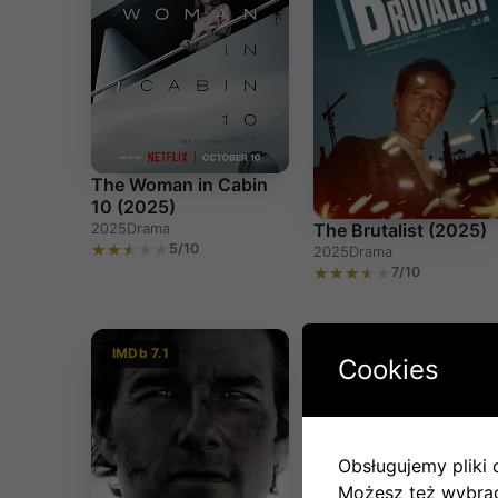
The Woman in Cabin
10 (2025)
The Brutalist (2025)
2025
Drama
5/10
2025
Drama
7/10
IMDb 7.1
Cookies
Obsługujemy pliki c
Możesz też wybrać,