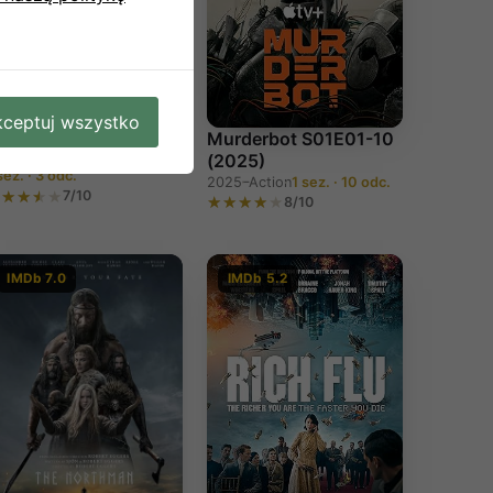
atrina: Come Hell and
igh Water E01-03
ceptuj wszystko
2025)
Murderbot S01E01-10
025
Documentary
(2025)
sez. · 3 odc.
2025–
Action
1 sez. · 10 odc.
7/10
8/10
IMDb 7.0
IMDb 5.2