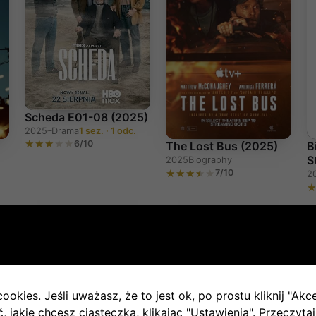
Scheda E01-08 (2025)
2025–
Drama
1 sez. · 1 odc.
6/10
The Lost Bus (2025)
B
S
2025
Biography
7/10
2
IMDb 7.5
SERIAL
IMDb 8.1
SERIAL
ookies. Jeśli uważasz, że to jest ok, po prostu kliknij "Akc
 jakie chcesz ciasteczka, klikając "Ustawienia".
Przeczytaj