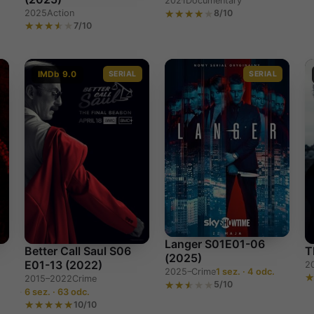
2021
Documentary
2025
Action
8/10
.
7/10
IMDb 9.0
SERIAL
SERIAL
Langer S01E01-06
)
Better Call Saul S06
T
(2025)
E01-13 (2022)
2
2025–
Crime
1 sez. · 4 odc.
2015–2022
Crime
5/10
6 sez. · 63 odc.
10/10