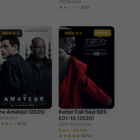
2025
Action
3/10
IMDb 6.5
IMDb 9.0
SERIAL
he Amateur (2025)
Better Call Saul S05
E01-10 (2020)
025
Action
6/10
2015–2022
Crime
6 sez. · 63 odc.
10/10