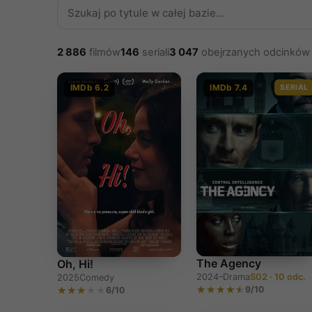
2 886
filmów
146
seriali
3 047
obejrzanych odcinków
IMDb 6.2
IMDb 7.4
SERIAL
The Agency
Oh, Hi!
2024–
Drama
S02 · 10 odc.
2025
Comedy
9/10
6/10