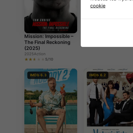
cookie
Przepiekne! (2025)
Mission: Impossible –
2025
Comedy
The Final Reckoning
5/10
(2025)
2025
Action
5/10
IMDb 6.3
IMDb 6.2