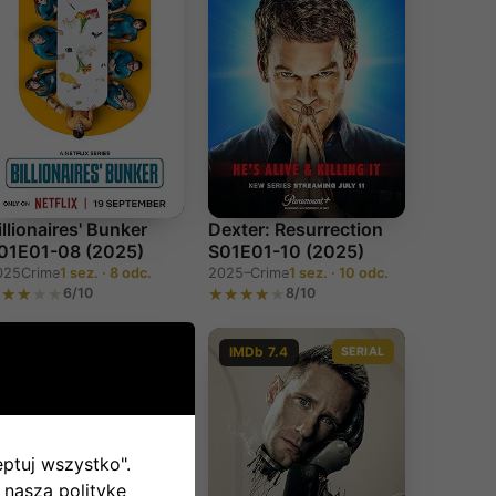
illionaires' Bunker
Dexter: Resurrection
01E01-08 (2025)
S01E01-10 (2025)
025
Crime
1 sez. · 8 odc.
2025–
Crime
1 sez. · 10 odc.
6/10
8/10
IMDb 7.4
SERIAL
IMDb 7.4
SERIAL
eptuj wszystko".
 naszą politykę