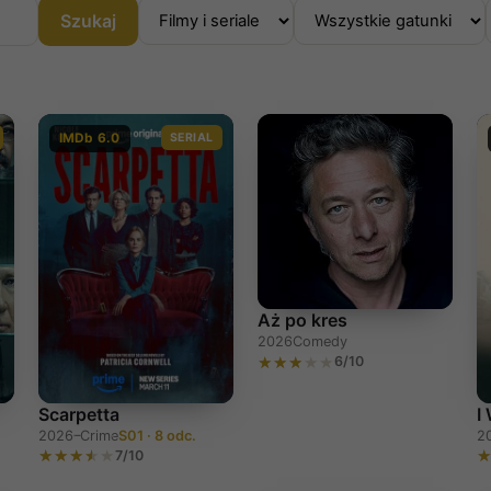
Szukaj
IMDb 6.0
SERIAL
Aż po kres
2026
Comedy
6/10
Scarpetta
I
2026–
Crime
S01 · 8 odc.
2
7/10