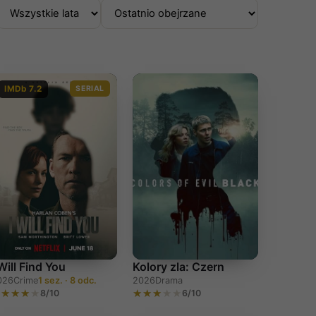
IMDb 7.2
SERIAL
 Will Find You
Kolory zla: Czern
026
Crime
1 sez. · 8 odc.
2026
Drama
8/10
6/10