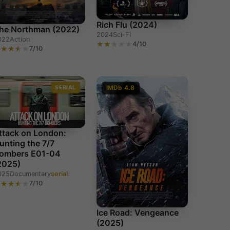
Rich Flu (2024)
he Northman (2022)
2024
Sci-Fi
022
Action
4/10
7/10
SERIAL
IMDb 4.8
ttack on London:
unting the 7/7
ombers E01-04
2025)
025
Documentary
serial
7/10
Ice Road: Vengeance
(2025)