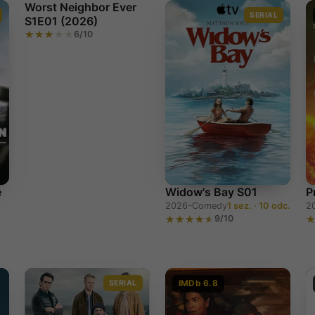
Worst Neighbor Ever
SERIAL
S1E01 (2026)
6/10
Worst Neighbor Ever
S1E01 (2026)
e
Widow's Bay S01
P
2026–
Comedy
1 sez. · 10 odc.
2
9/10
SERIAL
IMDb 6.8