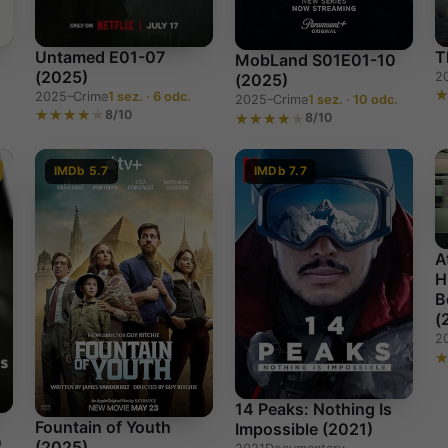
Untamed E01-07
T
MobLand S01E01-10
(2025)
2
(2025)
2025–
Crime
1 sez. · 6 odc.
2025–
Crime
1 sez. · 10 odc.
8/10
8/10
IMDb 5.7
IMDb 7.7
A
H
B
(
2
14 Peaks: Nothing Is
Fountain of Youth
Impossible (2021)
0
(2025)