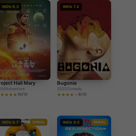
IMDb 8.3
IMDb 7.4
roject Hail Mary
Bugonia
026
Adventure
2025
Comedy
10/10
8/10
IMDb 5.7
SERIAL
IMDb 9.0
SERIAL