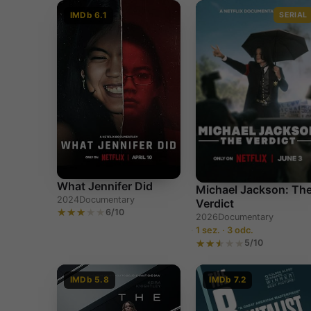
IMDb 6.1
SERIAL
What Jennifer Did
Michael Jackson: Th
2024
Documentary
Verdict
6/10
2026
Documentary
1 sez. · 3 odc.
5/10
IMDb 5.8
IMDb 7.2