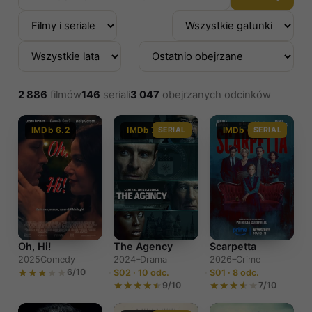
2 886
filmów
146
seriali
3 047
obejrzanych odcinków
IMDb 6.2
IMDb 7.4
SERIAL
IMDb 6.0
SERIAL
The Agency
Scarpetta
Oh, Hi!
2024–
Drama
2026–
Crime
2025
Comedy
6/10
S02 · 10 odc.
S01 · 8 odc.
9/10
7/10