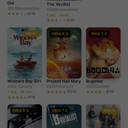
Did
The Verdict
2024
Documentary
2026
Documentary
6/10
1 sez. · 3 odc.
5/10
SERIAL
IMDb 8.3
IMDb 7.4
Widow's Bay S01
Project Hail Mary
Bugonia
2026–
Comedy
2026
Adventure
2025
Comedy
10/10
8/10
1 sez. · 10 odc.
9/10
IMDb 5.8
IMDb 7.2
SERIAL