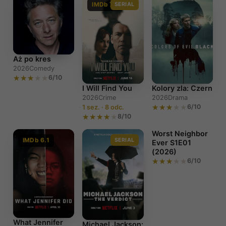
IMDb 7.2
SERIAL
Aż po kres
2026
Comedy
6/10
I Will Find You
Kolory zla: Czern
2026
Crime
2026
Drama
6/10
1 sez. · 8 odc.
8/10
Worst Neighbor
IMDb 6.1
SERIAL
Ever S1E01
(2026)
6/10
Worst
Neighbor Ever
S1E01 (2026)
What Jennifer
Michael Jackson: