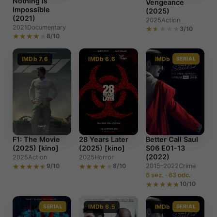
Nothing Is
Vengeance
Impossible
(2025)
(2021)
2025
Action
2021
Documentary
3/10
8/10
IMDb 7.6
IMDb 6.6
IMDb 9.0
SERIAL
F1: The Movie
28 Years Later
Better Call Saul
(2025) [kino]
(2025) [kino]
S06 E01-13
(2022)
2025
Action
2025
Horror
9/10
8/10
2015–2022
Crime
6 sez. · 63 odc.
10/10
SERIAL
IMDb 6.5
IMDb 9.0
SERIAL