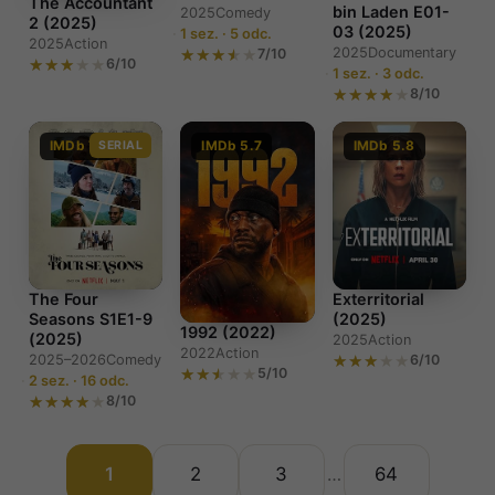
The Accountant
bin Laden E01-
2025
Comedy
2 (2025)
03 (2025)
1 sez. · 5 odc.
2025
Action
2025
Documentary
7/10
6/10
1 sez. · 3 odc.
8/10
IMDb 7.2
SERIAL
IMDb 5.7
IMDb 5.8
The Four
Exterritorial
Seasons S1E1-9
(2025)
1992 (2022)
(2025)
2025
Action
2022
Action
2025–2026
Comedy
6/10
5/10
2 sez. · 16 odc.
8/10
1
2
3
64
…