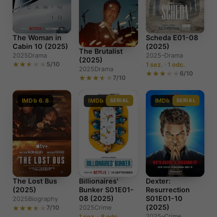
Scheda E01-08
The Woman in
(2025)
Cabin 10 (2025)
The Brutalist
2025–
Drama
2025
Drama
(2025)
5/10
1 sez. · 1 odc.
2025
Drama
6/10
7/10
IMDb 6.8
IMDb 5.7
SERIAL
IMDb 9.0
SERIAL
The Lost Bus
Billionaires'
Dexter:
(2025)
Bunker S01E01-
Resurrection
08 (2025)
S01E01-10
2025
Biography
(2025)
7/10
2025
Crime
2025–
Crime
1 sez. · 8 odc.