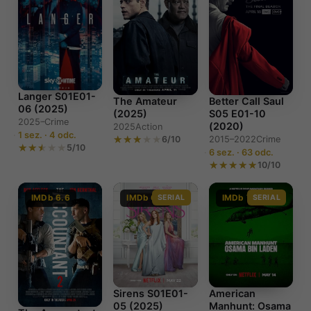
Langer S01E01-
The Amateur
Better Call Saul
06 (2025)
(2025)
S05 E01-10
2025–
Crime
(2020)
2025
Action
1 sez. · 4 odc.
6/10
2015–2022
Crime
5/10
6 sez. · 63 odc.
10/10
IMDb 6.6
IMDb 6.7
SERIAL
IMDb 7.7
SERIAL
Sirens S01E01-
American
05 (2025)
Manhunt: Osama