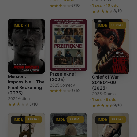
6/10
1 sez. · 10 odc.
8/10
IMDb 7.1
IMDb 7.5
SERIAL
Przepiekne!
Mission:
Chief of War
(2025)
Impossible – The
S01E01-09
2025
Comedy
Final Reckoning
(2025)
5/10
(2025)
2025–
Drama
2025
Action
1 sez. · 9 odc.
5/10
9/10
IMDb 8.1
SERIAL
IMDb 7.4
SERIAL
IMDb 7.4
SERIAL