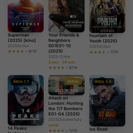
Superman
Your Friends &
Fountain of
(2025) [kino]
Neighbors
Youth (2025)
S01E01-10
2025
Action
2025
Action
(2025)
8/10
7/10
2025–
Crime
3 sez. · 20 odc.
8/10
IMDb 7.7
SERIAL
IMDb 4.8
Attack on
London: Hunting
the 7/7 Bombers
E01-04 (2025)
2025
Documentary
serial
14 Peaks:
Ice Road:
7/10