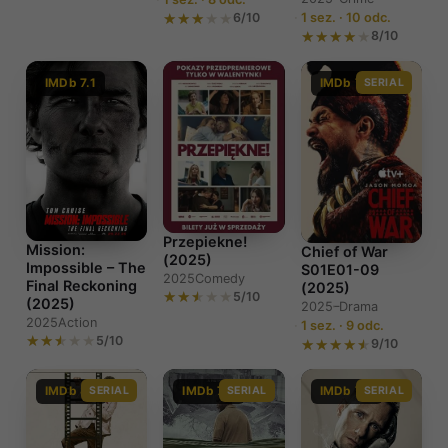
6/10
1 sez. · 10 odc.
8/10
IMDb 7.1
IMDb 7.5
SERIAL
Przepiekne!
Mission:
Chief of War
(2025)
Impossible – The
S01E01-09
2025
Comedy
Final Reckoning
(2025)
5/10
(2025)
2025–
Drama
2025
Action
1 sez. · 9 odc.
5/10
9/10
IMDb 8.1
SERIAL
IMDb 7.4
SERIAL
IMDb 7.4
SERIAL