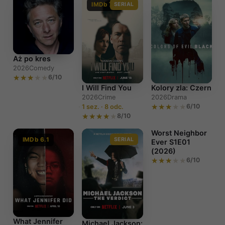
IMDb 7.2
SERIAL
Aż po kres
2026
Comedy
6/10
I Will Find You
Kolory zla: Czern
2026
Crime
2026
Drama
6/10
1 sez. · 8 odc.
8/10
Worst Neighbor
IMDb 6.1
SERIAL
Ever S1E01
(2026)
6/10
Worst
Neighbor Ever
S1E01 (2026)
What Jennifer
Michael Jackson: