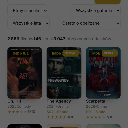
2 886
filmów
146
seriali
3 047
obejrzanych odcinków
IMDb 6.2
IMDb 7.4
SERIAL
IMDb 6.0
SERIAL
The Agency
Scarpetta
Oh, Hi!
2024–
Drama
2026–
Crime
2025
Comedy
6/10
S02 · 10 odc.
S01 · 8 odc.
9/10
7/10