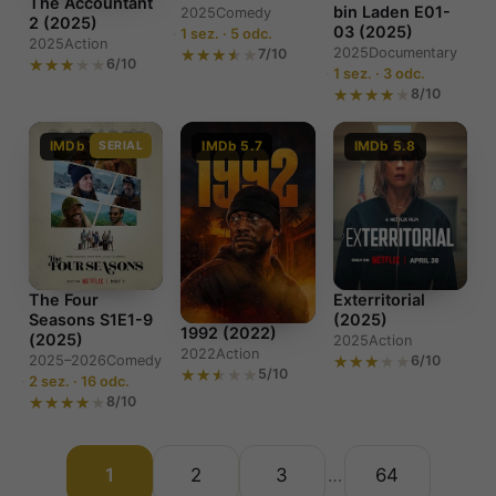
The Accountant
bin Laden E01-
2025
Comedy
2 (2025)
03 (2025)
1 sez. · 5 odc.
2025
Action
2025
Documentary
7/10
6/10
1 sez. · 3 odc.
8/10
IMDb 7.2
SERIAL
IMDb 5.7
IMDb 5.8
The Four
Exterritorial
Seasons S1E1-9
(2025)
1992 (2022)
(2025)
2025
Action
2022
Action
2025–2026
Comedy
6/10
5/10
2 sez. · 16 odc.
8/10
1
2
3
64
…