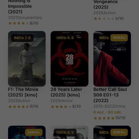
Nothing Is
Vengeance
Impossible
(2025)
(2021)
2025
Action
2021
Documentary
3/10
8/10
IMDb 7.6
IMDb 6.6
IMDb 9.0
SERIAL
F1: The Movie
28 Years Later
Better Call Saul
(2025) [kino]
(2025) [kino]
S06 E01-13
(2022)
2025
Action
2025
Horror
9/10
8/10
2015–2022
Crime
6 sez. · 63 odc.
10/10
SERIAL
IMDb 6.5
IMDb 9.0
SERIAL