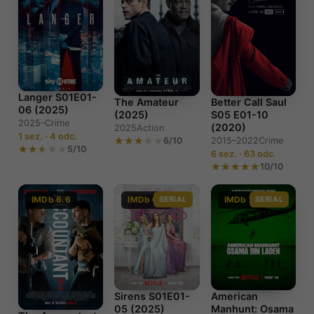
Langer S01E01-
The Amateur
Better Call Saul
06 (2025)
(2025)
S05 E01-10
2025–
Crime
(2020)
2025
Action
1 sez. · 4 odc.
6/10
2015–2022
Crime
5/10
6 sez. · 63 odc.
10/10
IMDb 6.6
IMDb 6.7
SERIAL
IMDb 7.7
SERIAL
Sirens S01E01-
American
05 (2025)
Manhunt: Osama