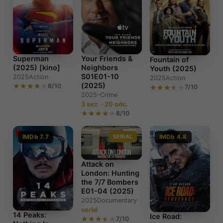
Superman
Your Friends &
Fountain of
(2025) [kino]
Neighbors
Youth (2025)
S01E01-10
2025
Action
2025
Action
(2025)
8/10
7/10
2025–
Crime
3 sez. · 20 odc.
8/10
IMDb 7.7
SERIAL
IMDb 4.8
Attack on
London: Hunting
the 7/7 Bombers
E01-04 (2025)
2025
Documentary
serial
14 Peaks:
Ice Road:
7/10