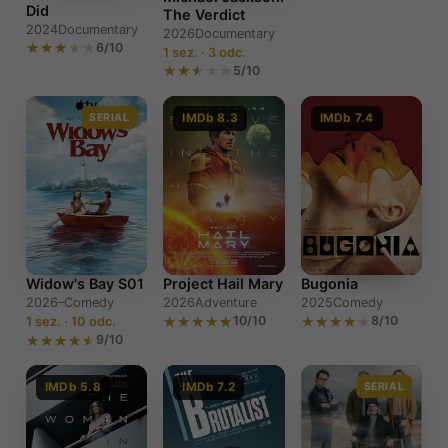
Did
The Verdict
2024
Documentary
2026
Documentary
6/10
1 sez. · 3 odc.
5/10
SERIAL
IMDb 8.3
IMDb 7.4
Widow's Bay S01
Project Hail Mary
Bugonia
2026–
Comedy
2026
Adventure
2025
Comedy
10/10
8/10
1 sez. · 10 odc.
9/10
IMDb 5.8
IMDb 7.2
SERIAL