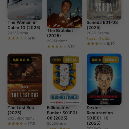
Scheda E01-08
The Woman in
(2025)
Cabin 10 (2025)
The Brutalist
2025–
Drama
2025
Drama
(2025)
5/10
1 sez. · 1 odc.
2025
Drama
6/10
7/10
IMDb 6.8
IMDb 5.7
SERIAL
IMDb 9.0
SERIAL
The Lost Bus
Billionaires'
Dexter:
(2025)
Bunker S01E01-
Resurrection
08 (2025)
S01E01-10
2025
Biography
(2025)
7/10
2025
Crime
2025–
Crime
1 sez. · 8 odc.