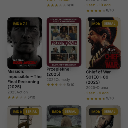
6/10
1 sez. · 10 odc.
8/10
IMDb 7.1
IMDb 7.5
SERIAL
Przepiekne!
Mission:
Chief of War
(2025)
Impossible – The
S01E01-09
2025
Comedy
Final Reckoning
(2025)
5/10
(2025)
2025–
Drama
2025
Action
1 sez. · 9 odc.
5/10
9/10
IMDb 8.1
SERIAL
IMDb 7.4
SERIAL
IMDb 7.4
SERIAL