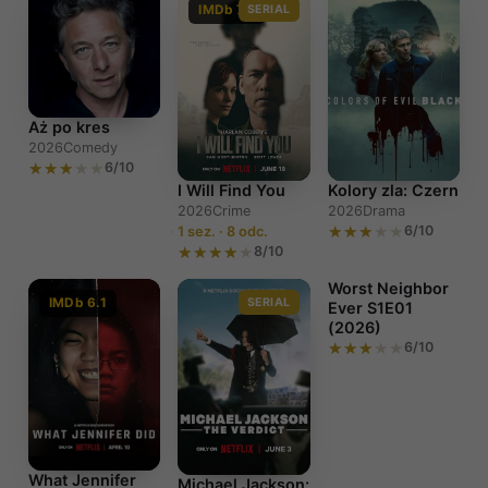
IMDb 7.2
SERIAL
Aż po kres
2026
Comedy
6/10
I Will Find You
Kolory zla: Czern
2026
Crime
2026
Drama
6/10
1 sez. · 8 odc.
8/10
Worst Neighbor
IMDb 6.1
SERIAL
Ever S1E01
(2026)
6/10
Worst
Neighbor Ever
S1E01 (2026)
What Jennifer
Michael Jackson: