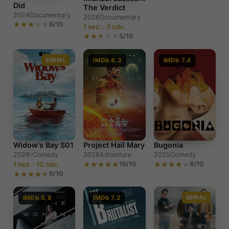
Did
The Verdict
2024
Documentary
2026
Documentary
6/10
1 sez. · 3 odc.
5/10
SERIAL
IMDb 8.3
IMDb 7.4
Widow's Bay S01
Project Hail Mary
Bugonia
2026–
Comedy
2026
Adventure
2025
Comedy
10/10
8/10
1 sez. · 10 odc.
9/10
IMDb 5.8
IMDb 7.2
SERIAL