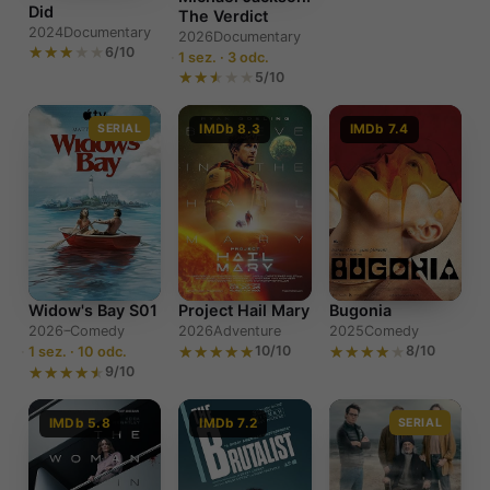
Did
The Verdict
2024
Documentary
2026
Documentary
6/10
1 sez. · 3 odc.
5/10
SERIAL
IMDb 8.3
IMDb 7.4
Widow's Bay S01
Project Hail Mary
Bugonia
2026–
Comedy
2026
Adventure
2025
Comedy
10/10
8/10
1 sez. · 10 odc.
9/10
IMDb 5.8
IMDb 7.2
SERIAL