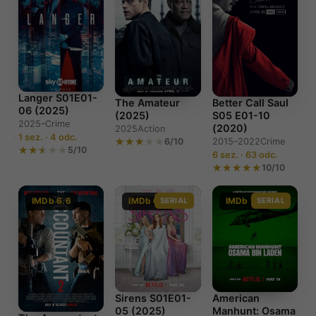
Langer S01E01-
The Amateur
Better Call Saul
06 (2025)
(2025)
S05 E01-10
2025–
Crime
(2020)
2025
Action
1 sez. · 4 odc.
6/10
2015–2022
Crime
5/10
6 sez. · 63 odc.
10/10
IMDb 6.6
IMDb 6.7
SERIAL
IMDb 7.7
SERIAL
Sirens S01E01-
American
05 (2025)
Manhunt: Osama