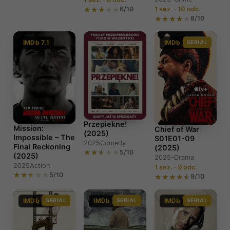
6/10
1 sez. · 10 odc.
8/10
IMDb 7.1
IMDb 7.5
SERIAL
Przepiekne!
Mission:
Chief of War
(2025)
Impossible – The
S01E01-09
2025
Comedy
Final Reckoning
(2025)
5/10
(2025)
2025–
Drama
2025
Action
1 sez. · 9 odc.
5/10
9/10
IMDb 8.1
SERIAL
IMDb 7.4
SERIAL
IMDb 7.4
SERIAL