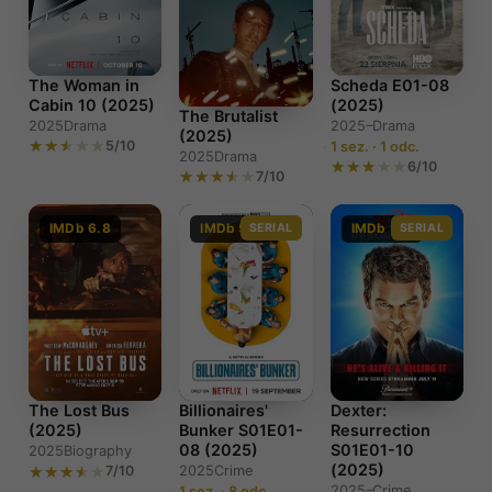
Scheda E01-08
The Woman in
(2025)
Cabin 10 (2025)
The Brutalist
2025–
Drama
2025
Drama
(2025)
5/10
1 sez. · 1 odc.
2025
Drama
6/10
7/10
IMDb 6.8
IMDb 5.7
SERIAL
IMDb 9.0
SERIAL
The Lost Bus
Billionaires'
Dexter:
(2025)
Bunker S01E01-
Resurrection
08 (2025)
S01E01-10
2025
Biography
(2025)
7/10
2025
Crime
2025–
Crime
1 sez. · 8 odc.