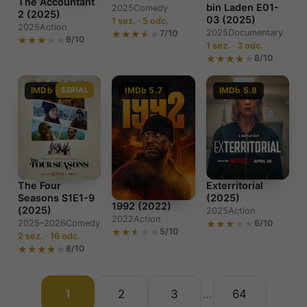
The Accountant
bin Laden E01-
2025
Comedy
2 (2025)
03 (2025)
1 sez. · 5 odc.
2025
Action
2025
Documentary
7/10
6/10
1 sez. · 3 odc.
8/10
IMDb 7.2
SERIAL
IMDb 5.7
IMDb 5.8
The Four
Exterritorial
Seasons S1E1-9
(2025)
1992 (2022)
(2025)
2025
Action
2022
Action
2025–2026
Comedy
6/10
5/10
2 sez. · 16 odc.
8/10
1
2
3
64
…