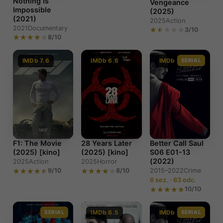
Nothing Is
Vengeance
Impossible
(2025)
(2021)
2025
Action
2021
Documentary
3/10
8/10
IMDb 7.6
IMDb 6.6
IMDb 9.0
SERIAL
F1: The Movie
28 Years Later
Better Call Saul
(2025) [kino]
(2025) [kino]
S06 E01-13
(2022)
2025
Action
2025
Horror
9/10
8/10
2015–2022
Crime
6 sez. · 63 odc.
10/10
SERIAL
IMDb 6.5
IMDb 9.0
SERIAL