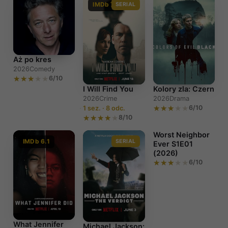
IMDb 7.2
SERIAL
Aż po kres
2026
Comedy
6/10
I Will Find You
Kolory zla: Czern
2026
Crime
2026
Drama
6/10
1 sez. · 8 odc.
8/10
Worst Neighbor
IMDb 6.1
SERIAL
Ever S1E01
(2026)
6/10
Worst
Neighbor Ever
S1E01 (2026)
What Jennifer
Michael Jackson: