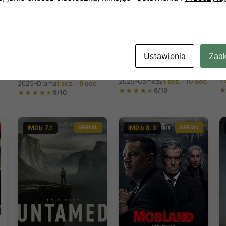
K
H
Ustawienia
Zaak
(
The Studio S01E01-10
Chief of War S01E01-
(2025)
2
09 (2025)
1 
2025–
Comedy
1 sez. · 10 odc.
2025–
Drama
1 sez. · 9 odc.
9/10
9/10
IMDb 7.1
SERIAL
IMDb 8.3
SERIAL