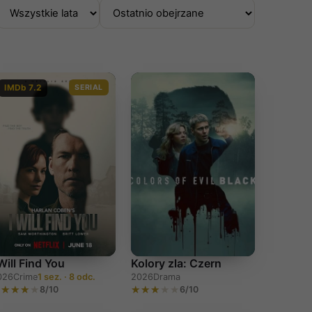
IMDb 7.2
SERIAL
 Will Find You
Kolory zla: Czern
026
Crime
1 sez. · 8 odc.
2026
Drama
8/10
6/10