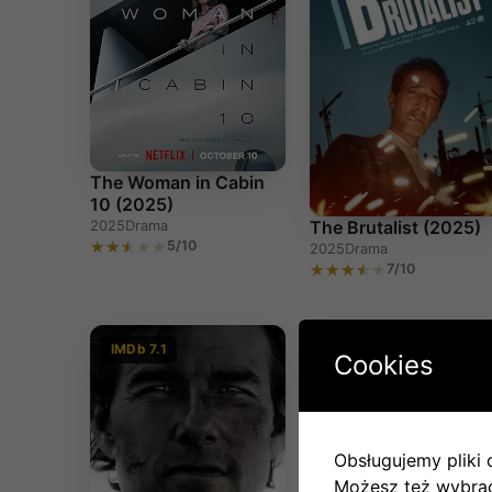
The Woman in Cabin
10 (2025)
The Brutalist (2025)
2025
Drama
5/10
2025
Drama
7/10
IMDb 7.1
Cookies
Obsługujemy pliki c
Możesz też wybrać,