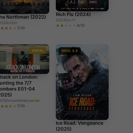
Rich Flu (2024)
he Northman (2022)
2024
Sci-Fi
022
Action
4/10
7/10
SERIAL
IMDb 4.8
ttack on London:
unting the 7/7
ombers E01-04
2025)
025
Documentary
serial
7/10
Ice Road: Vengeance
(2025)