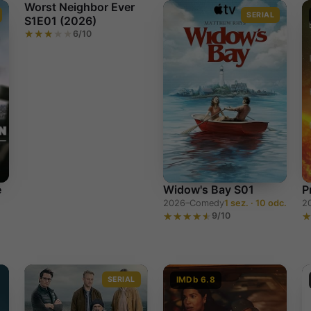
Worst Neighbor Ever
SERIAL
S1E01 (2026)
6/10
Worst Neighbor Ever
S1E01 (2026)
e
Widow's Bay S01
P
2026–
Comedy
1 sez. · 10 odc.
2
9/10
SERIAL
IMDb 6.8