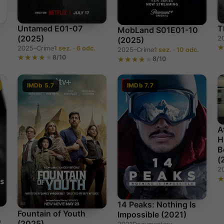
Untamed E01-07
T
MobLand S01E01-10
(2025)
2
(2025)
2025–
Crime
1 sez. · 6 odc.
2025–
Crime
1 sez. · 10 odc.
8/10
8/10
IMDb 5.7
IMDb 7.7
A
H
B
(
2
14 Peaks: Nothing Is
Fountain of Youth
Impossible (2021)
0
(2025)