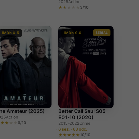
2025
Action
3/10
IMDb 6.5
IMDb 9.0
SERIAL
he Amateur (2025)
Better Call Saul S05
E01-10 (2020)
025
Action
6/10
2015–2022
Crime
6 sez. · 63 odc.
10/10