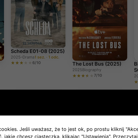
Scheda E01-08 (2025)
2025–
Drama
1 sez. · 1 odc.
6/10
The Lost Bus (2025)
B
S
2025
Biography
7/10
2
IMDb 7.5
SERIAL
IMDb 8.1
SERIAL
ookies. Jeśli uważasz, że to jest ok, po prostu kliknij "Akc
 jakie chcesz ciasteczka, klikając "Ustawienia".
Przeczytaj