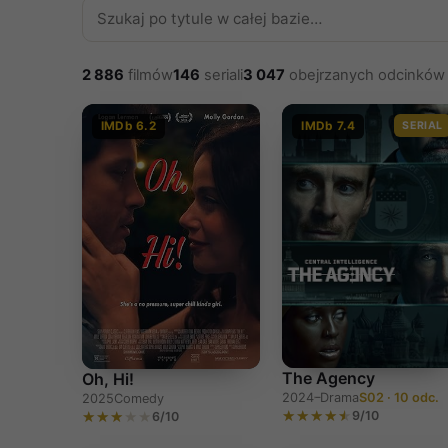
2 886
filmów
146
seriali
3 047
obejrzanych odcinków
IMDb 6.2
IMDb 7.4
SERIAL
The Agency
Oh, Hi!
2024–
Drama
S02 · 10 odc.
2025
Comedy
9/10
6/10