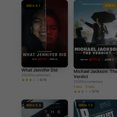
IMDb 6.1
SERIAL
What Jennifer Did
Michael Jackson: Th
2024
Documentary
Verdict
6/10
2026
Documentary
1 sez. · 3 odc.
5/10
IMDb 5.8
IMDb 7.2