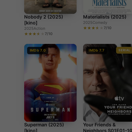
Nobody 2 (2025)
Materialists (2025)
[kino]
2025
Comedy
7/10
2025
Action
7/10
IMDb 7.0
IMDb 7.7
SERIAL
Superman (2025)
Your Friends &
[kino]
Neighbors S01E01-1