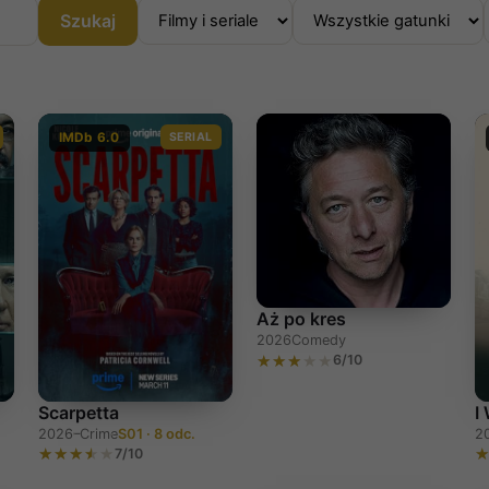
Szukaj
IMDb 6.0
SERIAL
Aż po kres
2026
Comedy
6/10
Scarpetta
I
2026–
Crime
S01 · 8 odc.
2
7/10