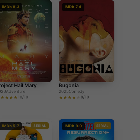
IMDb 8.3
IMDb 7.4
roject Hail Mary
Bugonia
026
Adventure
2025
Comedy
10/10
8/10
IMDb 5.7
SERIAL
IMDb 9.0
SERIAL