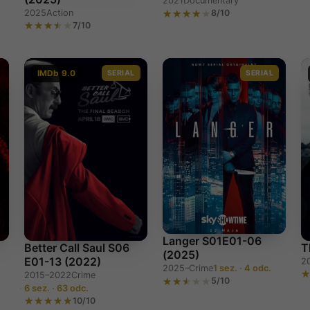
2021
Documentary
2025
Action
8/10
.
7/10
IMDb 9.0
SERIAL
SERIAL
Langer S01E01-06
)
Better Call Saul S06
T
(2025)
E01-13 (2022)
2
2025–
Crime
1 sez. · 4 odc.
2015–2022
Crime
5/10
6 sez. · 63 odc.
10/10