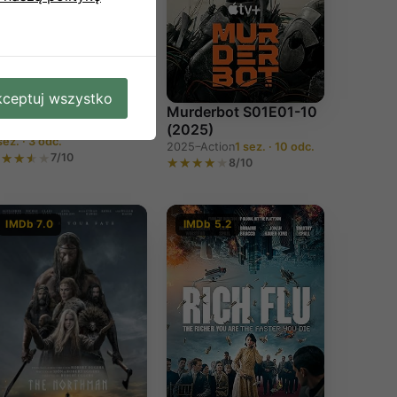
atrina: Come Hell and
igh Water E01-03
ceptuj wszystko
2025)
Murderbot S01E01-10
025
Documentary
(2025)
sez. · 3 odc.
2025–
Action
1 sez. · 10 odc.
7/10
8/10
IMDb 7.0
IMDb 5.2