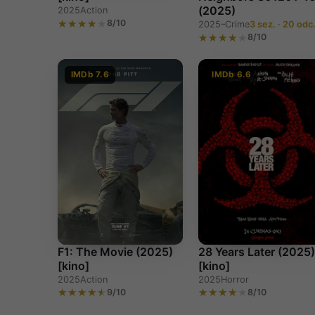
(2025)
2025
Action
8/10
2025–
Crime
3 sez. · 20 odc
8/10
IMDb 7.6
IMDb 6.6
F1: The Movie (2025)
28 Years Later (2025
[kino]
[kino]
2025
Action
2025
Horror
9/10
8/10