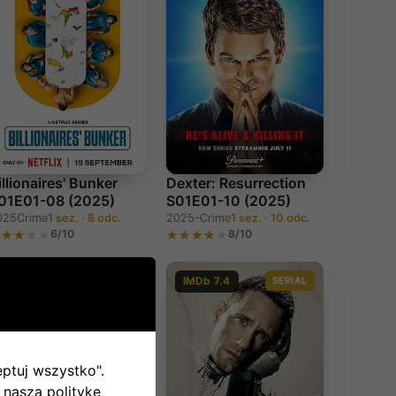
illionaires' Bunker
Dexter: Resurrection
01E01-08 (2025)
S01E01-10 (2025)
025
Crime
1 sez. · 8 odc.
2025–
Crime
1 sez. · 10 odc.
6/10
8/10
IMDb 7.4
SERIAL
IMDb 7.4
SERIAL
eptuj wszystko".
 naszą politykę