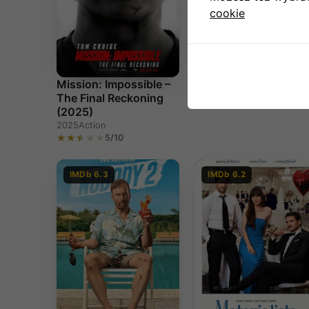
cookie
Przepiekne! (2025)
Mission: Impossible –
2025
Comedy
The Final Reckoning
5/10
(2025)
2025
Action
5/10
IMDb 6.3
IMDb 6.2