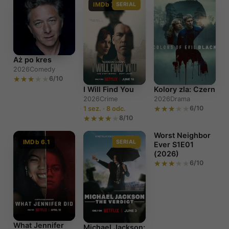
IMDb 7.2
SERIAL
Aż po kres
2026
Comedy
6/10
I Will Find You
Kolory zla: Czern
2026
Crime
2026
Drama
6/10
1 sez. · 8 odc.
8/10
Worst Neighbor
IMDb 6.1
SERIAL
Ever S1E01
(2026)
6/10
Worst
Neighbor Ever
S1E01 (2026)
What Jennifer
Michael Jackson: