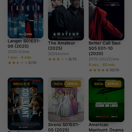
Langer S01E01-
The Amateur
Better Call Saul
06 (2025)
(2025)
S05 E01-10
2025–
Crime
(2020)
2025
Action
1 sez. · 4 odc.
6/10
2015–2022
Crime
5/10
6 sez. · 63 odc.
10/10
IMDb 6.6
IMDb 6.7
SERIAL
IMDb 7.7
SERIAL
Sirens S01E01-
American
05 (2025)
Manhunt: Osama