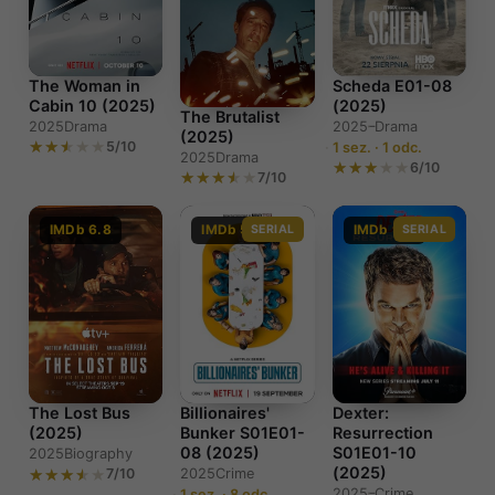
Scheda E01-08
The Woman in
(2025)
Cabin 10 (2025)
The Brutalist
2025–
Drama
2025
Drama
(2025)
5/10
1 sez. · 1 odc.
2025
Drama
6/10
7/10
IMDb 6.8
IMDb 5.7
SERIAL
IMDb 9.0
SERIAL
The Lost Bus
Billionaires'
Dexter:
(2025)
Bunker S01E01-
Resurrection
08 (2025)
S01E01-10
2025
Biography
(2025)
7/10
2025
Crime
2025–
Crime
1 sez. · 8 odc.