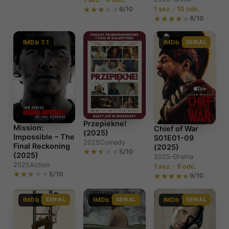
6/10
1 sez. · 10 odc.
8/10
IMDb 7.1
IMDb 7.5
SERIAL
Przepiekne!
Mission:
Chief of War
(2025)
Impossible – The
S01E01-09
2025
Comedy
Final Reckoning
(2025)
5/10
(2025)
2025–
Drama
2025
Action
1 sez. · 9 odc.
5/10
9/10
IMDb 8.1
SERIAL
IMDb 7.4
SERIAL
IMDb 7.4
SERIAL