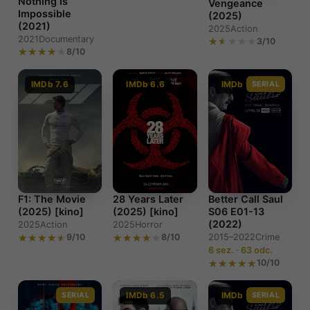
Nothing Is
Vengeance
Impossible
(2025)
(2021)
2025
Action
2021
Documentary
3/10
8/10
IMDb 7.6
IMDb 6.6
IMDb 9.0
SERIAL
F1: The Movie
28 Years Later
Better Call Saul
(2025) [kino]
(2025) [kino]
S06 E01-13
(2022)
2025
Action
2025
Horror
9/10
8/10
2015–2022
Crime
6 sez. · 63 odc.
10/10
SERIAL
IMDb 6.5
IMDb 9.0
SERIAL