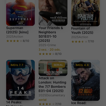
Superman
Your Friends &
Fountain of
(2025) [kino]
Neighbors
Youth (2025)
S01E01-10
2025
Action
2025
Action
(2025)
8/10
7/10
2025–
Crime
3 sez. · 20 odc.
8/10
IMDb 7.7
SERIAL
IMDb 4.8
Attack on
London: Hunting
the 7/7 Bombers
E01-04 (2025)
2025
Documentary
serial
14 Peaks:
Ice Road:
7/10