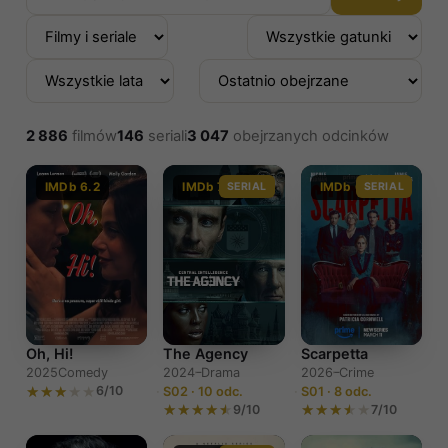
2 886
filmów
146
seriali
3 047
obejrzanych odcinków
IMDb 6.2
IMDb 7.4
SERIAL
IMDb 6.0
SERIAL
The Agency
Scarpetta
Oh, Hi!
2024–
Drama
2026–
Crime
2025
Comedy
6/10
S02 · 10 odc.
S01 · 8 odc.
9/10
7/10