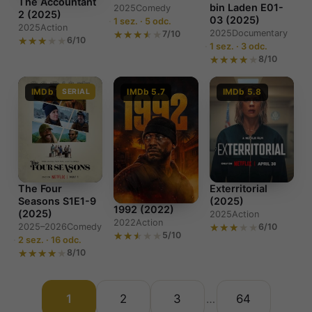
The Accountant
bin Laden E01-
2025
Comedy
2 (2025)
03 (2025)
1 sez. · 5 odc.
2025
Action
2025
Documentary
7/10
6/10
1 sez. · 3 odc.
8/10
IMDb 7.2
SERIAL
IMDb 5.7
IMDb 5.8
The Four
Exterritorial
Seasons S1E1-9
(2025)
1992 (2022)
(2025)
2025
Action
2022
Action
2025–2026
Comedy
6/10
5/10
2 sez. · 16 odc.
8/10
1
2
3
64
…