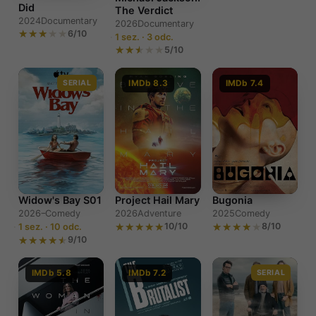
Did
The Verdict
2024
Documentary
2026
Documentary
6/10
1 sez. · 3 odc.
5/10
SERIAL
IMDb 8.3
IMDb 7.4
Widow's Bay S01
Project Hail Mary
Bugonia
2026–
Comedy
2026
Adventure
2025
Comedy
10/10
8/10
1 sez. · 10 odc.
9/10
IMDb 5.8
IMDb 7.2
SERIAL