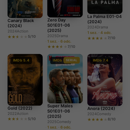
La Palma E01-04
Zero Day
Canary Black
(2024)
S01E01-06
(2024)
2024
Drama
(2025)
2024
Action
1 sez. · 4 odc.
2025
Drama
5/10
7/10
1 sez. · 6 odc.
7/10
IMDb 5.4
IMDb 5.4
SERIAL
IMDb 7.4
Super Males
Gold (2022)
Anora (2024)
S01E01-06
2022
Action
2024
Comedy
(2025)
5/10
8/10
2025
Comedy
1 sez. · 6 odc.