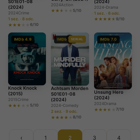
(2024)
S01E01-08
2024
Action
(2024)
2024–
Drama
5/10
2024
Crime
1 sez. · 6 odc.
9/10
1 sez. · 8 odc.
6/10
IMDb 4.9
IMDb 7.4
SERIAL
IMDb 7.0
Knock Knock
Achtsam Morden
Unsung Hero
(2015)
S01E01-08
(2024)
(2024)
2015
Crime
2024
Drama
5/10
2024–
Comedy
7/10
2 sez. · 9 odc.
8/10
‹
1
2
3
4