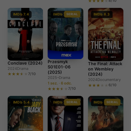
8/10
IMDb 7.4
IMDb 7.0
SERIAL
IMDb 6.3
Przesmyk
Conclave (2024)
The Final: Attack
S01E01-06
2024
Drama
on Wembley
(2025)
7/10
(2024)
2025–
Drama
2024
Documentary
1 sez. · 6 odc.
6/10
7/10
IMDb 5.4
IMDb 7.0
SERIAL
IMDb 6.2
SERIAL