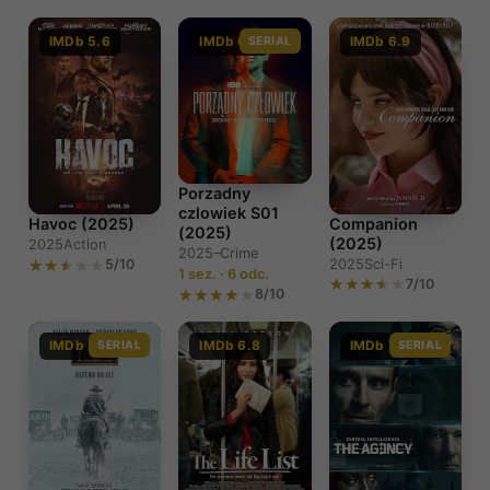
IMDb 5.6
IMDb 6.7
SERIAL
IMDb 6.9
Porzadny
czlowiek S01
Companion
Havoc (2025)
(2025)
(2025)
2025
Action
2025–
Crime
2025
Sci-Fi
5/10
1 sez. · 6 odc.
7/10
8/10
IMDb 8.3
SERIAL
IMDb 6.8
IMDb 7.4
SERIAL