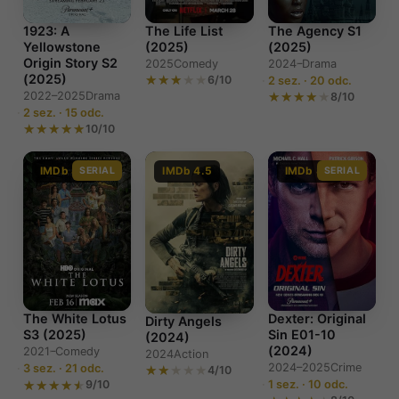
The Agency S1
1923: A
The Life List
(2025)
Yellowstone
(2025)
Origin Story S2
2024–
Drama
2025
Comedy
(2025)
6/10
2 sez. · 20 odc.
2022–2025
Drama
8/10
2 sez. · 15 odc.
10/10
IMDb 8.0
SERIAL
IMDb 4.5
IMDb 8.2
SERIAL
The White Lotus
Dexter: Original
Dirty Angels
S3 (2025)
Sin E01-10
(2024)
(2024)
2021–
Comedy
2024
Action
2024–2025
Crime
3 sez. · 21 odc.
4/10
9/10
1 sez. · 10 odc.