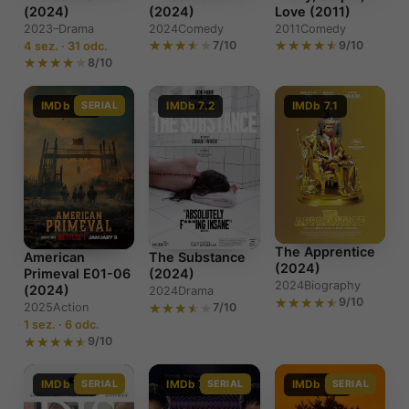
(2024)
(2024)
Love (2011)
2023–
Drama
2024
Comedy
2011
Comedy
7/10
9/10
4 sez. · 31 odc.
8/10
IMDb 8.0
SERIAL
IMDb 7.2
IMDb 7.1
The Apprentice
American
The Substance
(2024)
Primeval E01-06
(2024)
2024
Biography
(2024)
2024
Drama
9/10
2025
Action
7/10
1 sez. · 6 odc.
9/10
IMDb 7.5
SERIAL
IMDb 7.9
SERIAL
IMDb 8.6
SERIAL