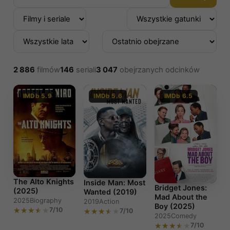
2 886
filmów
146
seriali
3 047
obejrzanych odcinków
IMDb 5.9
IMDb 5.6
IMDb 6.5
The Alto Knights
Inside Man: Most
Bridget Jones:
(2025)
Wanted (2019)
Mad About the
2025
Biography
2019
Action
Boy (2025)
7/10
7/10
2025
Comedy
7/10