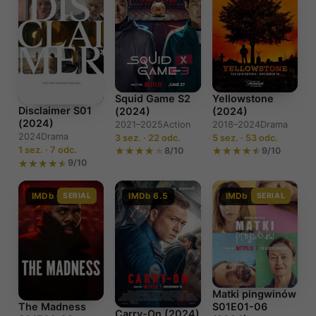
Squid Game S2
Yellowstone
Disclaimer S01
(2024)
(2024)
(2024)
2021–2025
Action
2018–2024
Drama
2024
Drama
3 sez. · 22 odc.
5 sez. · 53 odc.
1 sez. · 7 odc.
8/10
9/10
9/10
IMDb 6.4
SERIAL
IMDb 6.5
IMDb 7.4
SERIAL
Matki pingwinów
S01E01-06
The Madness
Carry-On (2024)