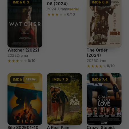
IMDb 6.3
SERIAL
IMDb 6.8
06 (2024)
2024–
Drama
serial
6/10
Lady Love
E01-06
(2024)
The Order
Watcher (2022)
(2024)
2022
Drama
2025
Crime
6/10
8/10
IMDb 8.1
SERIAL
IMDb 7.0
IMDb 7.4
Silo S02E01-10
A Real Pain
Crazy, Stupid,