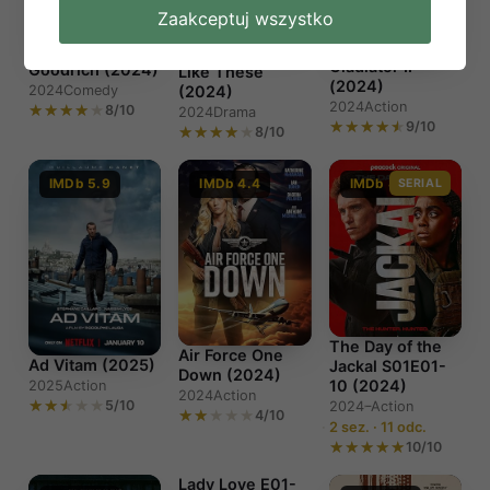
Zaakceptuj wszystko
Small Things
Gladiator II
Goodrich (2024)
Like These
(2024)
2024
Comedy
(2024)
2024
Action
8/10
2024
Drama
9/10
8/10
IMDb 5.9
IMDb 4.4
IMDb 8.1
SERIAL
The Day of the
Air Force One
Ad Vitam (2025)
Jackal S01E01-
Down (2024)
10 (2024)
2025
Action
2024
Action
5/10
2024–
Action
4/10
2 sez. · 11 odc.
10/10
Lady Love E01-