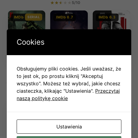
5/10
IMDb 6.1
SERIAL
IMDb 6.7
IMDb 6.3
Cookies
Kibic S01E01-05
Obsługujemy pliki cookies. Jeśli uważasz, że
The Gorge
Den of Thieves
(2025)
(2025)
2: Pantera
to jest ok, po prostu kliknij "Akceptuj
2025–
Crime
(2025)
2025
Action
1 sez. · 5 odc.
wszystko". Możesz też wybrać, jakie chcesz
8/10
2025
Action
7/10
ciasteczka, klikając "Ustawienia".
Przeczytaj
7/10
naszą politykę cookie
IMDb 6.3
IMDb 6.7
IMDb 6.4
Ustawienia