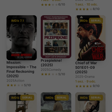
6/10
1 sez. · 10 odc.
8/10
IMDb 7.1
IMDb 7.5
SERIAL
Przepiekne!
Mission:
Chief of War
(2025)
Impossible – The
S01E01-09
2025
Comedy
Final Reckoning
(2025)
5/10
(2025)
2025–
Drama
2025
Action
1 sez. · 9 odc.
5/10
9/10
IMDb 8.1
SERIAL
IMDb 7.4
SERIAL
IMDb 7.4
SERIAL