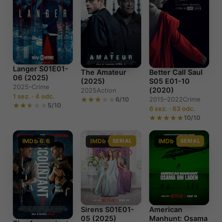
Langer S01E01-
The Amateur
Better Call Saul
06 (2025)
(2025)
S05 E01-10
2025–
Crime
(2020)
2025
Action
1 sez. · 4 odc.
6/10
2015–2022
Crime
5/10
6 sez. · 63 odc.
10/10
IMDb 6.6
IMDb 6.7
SERIAL
IMDb 7.7
SERIAL
Sirens S01E01-
American
05 (2025)
Manhunt: Osama