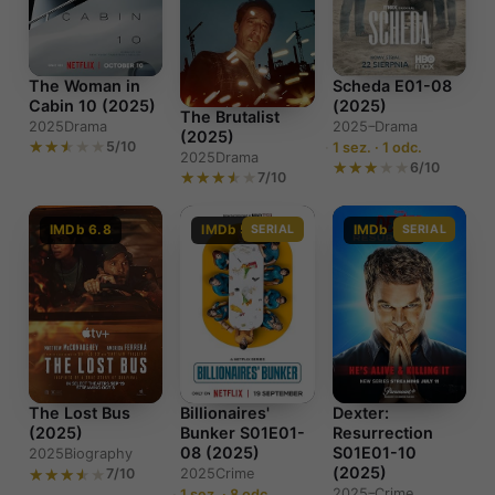
Scheda E01-08
The Woman in
(2025)
Cabin 10 (2025)
The Brutalist
2025–
Drama
2025
Drama
(2025)
5/10
1 sez. · 1 odc.
2025
Drama
6/10
7/10
IMDb 6.8
IMDb 5.7
SERIAL
IMDb 9.0
SERIAL
The Lost Bus
Billionaires'
Dexter:
(2025)
Bunker S01E01-
Resurrection
08 (2025)
S01E01-10
2025
Biography
(2025)
7/10
2025
Crime
2025–
Crime
1 sez. · 8 odc.