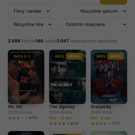
2 886
filmów
146
seriali
3 047
obejrzanych odcinków
IMDb 6.2
IMDb 7.4
SERIAL
IMDb 6.0
SERIAL
The Agency
Scarpetta
Oh, Hi!
2024–
Drama
2026–
Crime
2025
Comedy
6/10
S02 · 10 odc.
S01 · 8 odc.
9/10
7/10