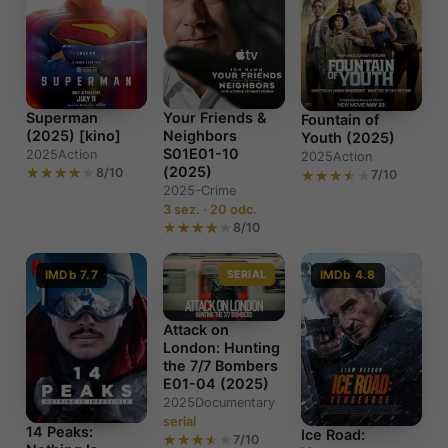
Superman
Your Friends &
Fountain of
(2025) [kino]
Neighbors
Youth (2025)
S01E01-10
2025
Action
2025
Action
(2025)
8/10
7/10
2025–
Crime
3 sez. · 20 odc.
8/10
IMDb 7.7
SERIAL
IMDb 4.8
Attack on
London: Hunting
the 7/7 Bombers
E01-04 (2025)
2025
Documentary
serial
14 Peaks:
Ice Road:
7/10