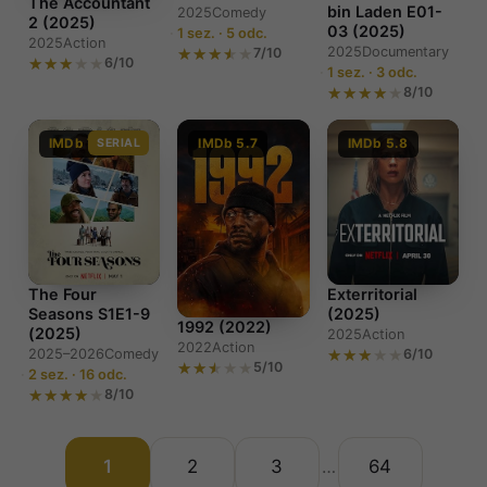
The Accountant
bin Laden E01-
2025
Comedy
2 (2025)
03 (2025)
1 sez. · 5 odc.
2025
Action
2025
Documentary
7/10
6/10
1 sez. · 3 odc.
8/10
IMDb 7.2
SERIAL
IMDb 5.7
IMDb 5.8
The Four
Exterritorial
Seasons S1E1-9
(2025)
1992 (2022)
(2025)
2025
Action
2022
Action
2025–2026
Comedy
6/10
5/10
2 sez. · 16 odc.
8/10
1
2
3
64
…