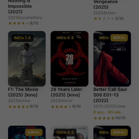
Nothing Is
Vengeance
Impossible
(2025)
(2021)
2025
Action
2021
Documentary
3/10
8/10
IMDb 7.6
IMDb 6.6
IMDb 9.0
SERIAL
F1: The Movie
28 Years Later
Better Call Saul
(2025) [kino]
(2025) [kino]
S06 E01-13
(2022)
2025
Action
2025
Horror
9/10
8/10
2015–2022
Crime
6 sez. · 63 odc.
10/10
SERIAL
IMDb 6.5
IMDb 9.0
SERIAL