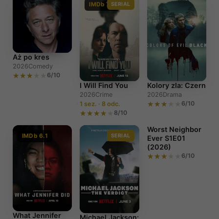
IMDb 7.2
SERIAL
Aż po kres
2026
Comedy
6/10
I Will Find You
Kolory zla: Czern
2026
Crime
2026
Drama
6/10
1 sez. · 8 odc.
8/10
Worst Neighbor
IMDb 6.1
SERIAL
Ever S1E01
(2026)
6/10
Worst
Neighbor Ever
S1E01 (2026)
What Jennifer
Michael Jackson: